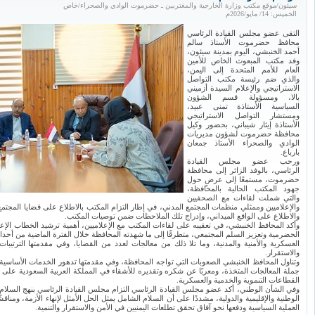
سيئون/موقع مكتب وزارة الخارجية والمغتربين ـ حضرموت الوادي والصحراء/خاص
الخميس: 14/ مايو/2026م
التقى عضو مجلس القيادة الرئاسي
محافظ حضرموت الأستاذ سالم
أحمد الخنبشي، اليوم بمدينة سيئون،
وفد مكتب المبعوث الخاص للأمين
العام للأمم المتحدة إلى اليمن،
والذي ضم رئيسة مكتب التواصل
الاستراتيجي والإعلام السيدة أزميني
بالا، ومسؤولة قسم الشؤون
السياسية الأستاذة تمنى عبيد،
ومستشار التواصل الاستراتيجي
الأستاذة إيثار شيباني، بحضور وكيل
محافظة حضرموت لشؤون مديريات
الوادي والصحراء الأستاذ جمعان
بارباع.
ورحب عضو مجلس القيادة
الرئاسي، بالوفد الزائر إلى محافظة
حضرموت، مستمعًا إلى عرضٍ حول
جهود المكتب الحالية بالمحافظة،
والتي شملت لقاءات مع الصحفيين
والإعلاميين وممثلي منظمات المجتمع المدني، في إطار التزام المكتب بالاطلاع على قضايا المجتم
والاطلاع على الواقع الميداني، وإدراج تلك الملاحظات ضمن توصيات المكتب.
وأكد المحافظ الخنبشي، في تعقيبه على لقاءات المكتب مع الإعلاميين، أهمية ترشيد الخطاب الإع
الحضرمية وتعزيز السلم المجتمعي، متطرقًا إلى ما شهدته المحافظة خلال الفترة الماضية من أحدا
العسكرية والأمنية والمدنية، وما تلا ذلك من معالجات لعدد من القضايا، وفي مقدمتها الترتيبات 
والاستقرار.
وتناول المحافظ الخنبشي الصعوبات التي تواجه المحافظة، وفي مقدمتها تدهور الخدمات الأساسية 
جملة المعالجات المتخذة، ومعربًا عن شكره وتقديره للأشقاء في المملكة العربية السعودية ع
القطاعات التنموية والخدمية والعسكرية.
وفي الشأن الوطني، أكد عضو مجلس القيادة الرئاسي التزام مجلس القيادة الرئاسي بنهج السلام
الوطنية والإقليمية والدولية، مشددًا على أن السلام الشامل يمثل الحل الأمثل لإنهاء الأزمة، ومناقشً
العملية السياسية ودفعها نحو آفاق تحقق تطلعات اليمنيين في الأمن والاستقرار والتنمية.